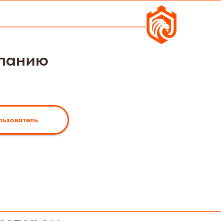
мпанию
льзователь